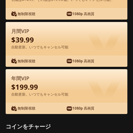
無制限視聴
1080p 高画質
アプリ内で無料視聴可能
月間VIP
$
39.99
自動更新。いつでもキャンセル可能
無制限視聴
1080p 高画質
エピソード31 - 屋台の親父は、建設王だ
年間VIP
った 映画フル
$
199.99
ドラマ別名： 
俺の父は業界の一番大物だった
自動更新。いつでもキャンセル可能
1-50
51-58
全エピソード
無制限視聴
1080p 高画質
31
32
33
34
35
3
コインをチャージ