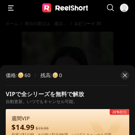
ホーム
/
屋台の親父は、建設王
/
エピソード 31
だった
価格
:
残高
:
60
0
VIPで全シリーズを無料で解放
こちらは有料のエピソードです。視
自動更新。いつでもキャンセル可能。
聴いただくには解放が必要です。
26%割引
週間VIP
$
14.99
$
19.99
60
今すぐ解放
初週は$14.99、その後は$19.99/週。いつでもキャンセル可能。