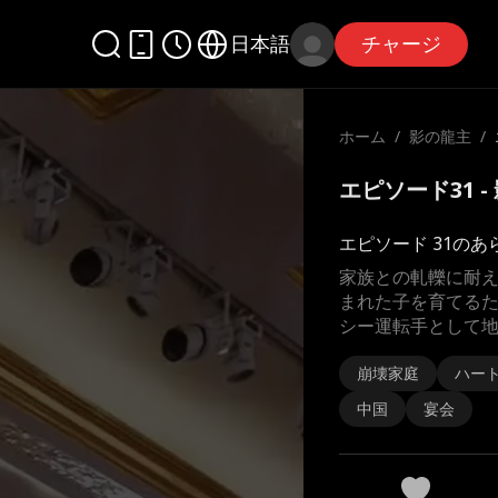
日本語
チャージ
ホーム
/
影の龍主
/
エピソード31 
エピソード 31のあ
家族との軋轢に耐
まれた子を育てる
シー運転手として
崩壊家庭
ハー
中国
宴会