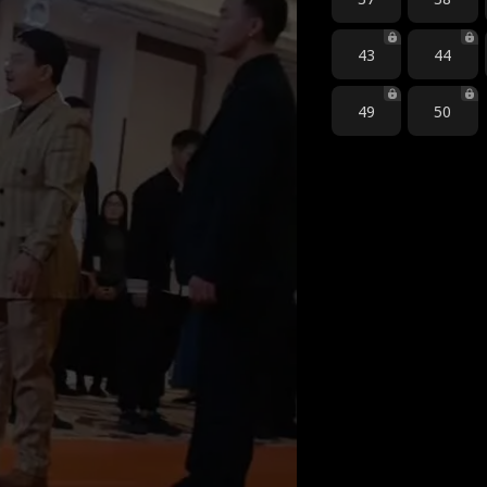
43
44
49
50