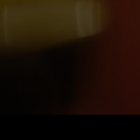
価格
:
残高
:
60
0