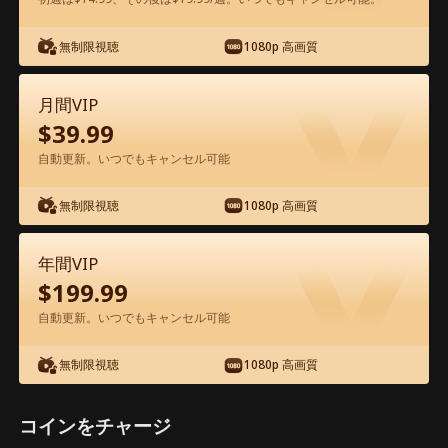
アプリ内で無料視聴可能
無制限視聴
1080p 高画質
月間VIP
$
39.99
自動更新。いつでもキャンセル可能
無制限視聴
1080p 高画質
エピソード31 - 生配信で、婚約者一家を
地獄に堕とす 映画フル
年間VIP
$
199.99
1-50
51-55
全エピソード
自動更新。いつでもキャンセル可能
無制限視聴
1080p 高画質
31
32
33
34
35
3
コインをチャージ