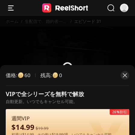
ホーム
/
生配信で、婚約者一家
/
エピソード 31
を地獄に堕とす
価格
:
残高
:
60
0
VIPで全シリーズを無料で解放
こちらは有料のエピソードです。視
自動更新。いつでもキャンセル可能。
聴いただくには解放が必要です。
26%割引
週間VIP
$
14.99
60
今すぐ解放
$
19.99
初週は$14.99、その後は$19.99/週。いつでもキャンセル可能。