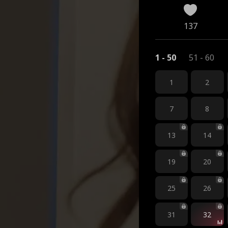
137
1 - 50
51 - 60
1
2
7
8
13
14
19
20
25
26
31
32