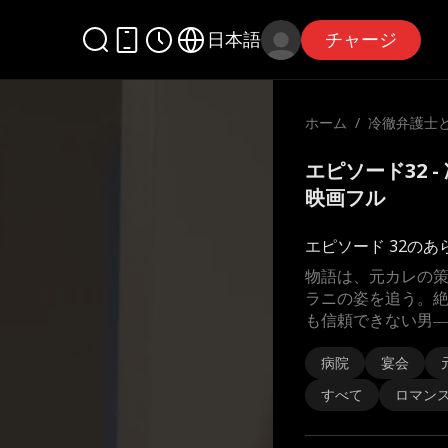
日本語
チャージ
ホーム
/
冷徹弁護士
約
エピソード32 
映画フル
エピソード 32のあ
物語は、元カレの
ラニの姿を追う。
も信頼できない男
病院
宴会
すべて
ロマン