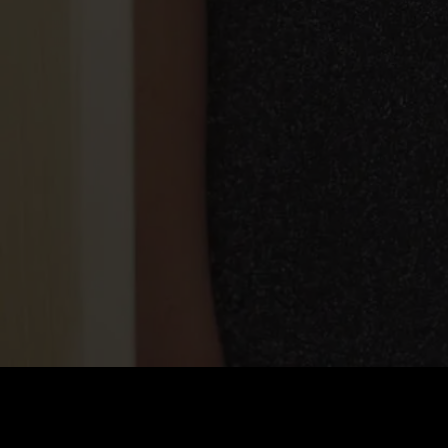
価格
:
残高
:
60
0