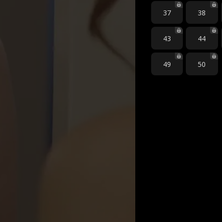
37
38
43
44
49
50