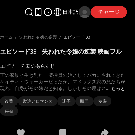
日本語
チャージ
ホーム
/
失われた令嬢の逆襲
/
エピソード 33
エピソード33 - 失われた令嬢の逆襲 映画フル
エピソード 33のあらすじ
実の家族と生き別れ、清掃員の娘としてバカにされてきた
ケイティ・ウォーカーだったが、マドックス家の兄たちが
現れ、自身がその妹だと知る。しかしその座はス
...
もっと
復讐
勘違いロマンス
迷子
贖罪
秘密
再会