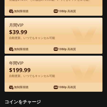
アプリ内で無料視聴可能
無制限視聴
1080p 高画質
月間VIP
$
39.99
自動更新。いつでもキャンセル可能
無制限視聴
1080p 高画質
エピソード33 - 消えた妻の秘密、CEOと
三つ子の再会 映画フル
年間VIP
$
199.99
1-50
51-90
全エピソード
自動更新。いつでもキャンセル可能
無制限視聴
1080p 高画質
33
34
35
36
37
3
コインをチャージ