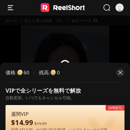
ホーム
/
消えた妻の秘密、CEO
/
エピソード 33
と三つ子の再会
価格
:
残高
:
60
0
VIPで全シリーズを無料で解放
こちらは有料のエピソードです。視
自動更新。いつでもキャンセル可能。
聴いただくには解放が必要です。
26%割引
週間VIP
$
14.99
60
今すぐ解放
$
19.99
初週は$14.99、その後は$19.99/週。いつでもキャンセル可能。