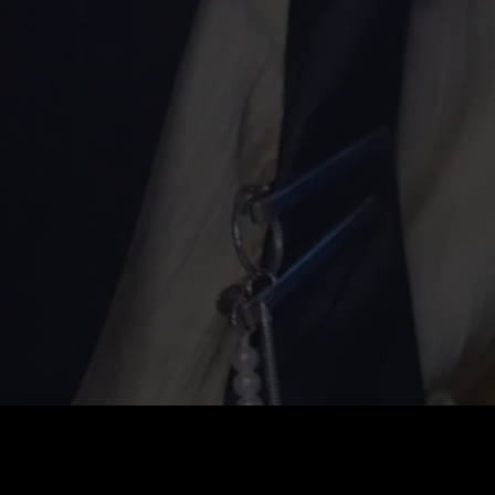
価格
:
残高
:
60
0