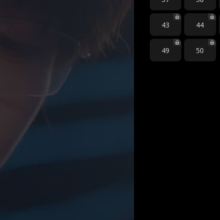
43
44
49
50