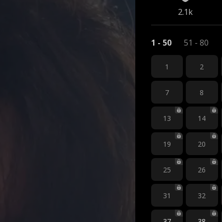
2.1k
1 - 50
51 - 80
1
2
7
8
13
14
19
20
25
26
31
32
37
38