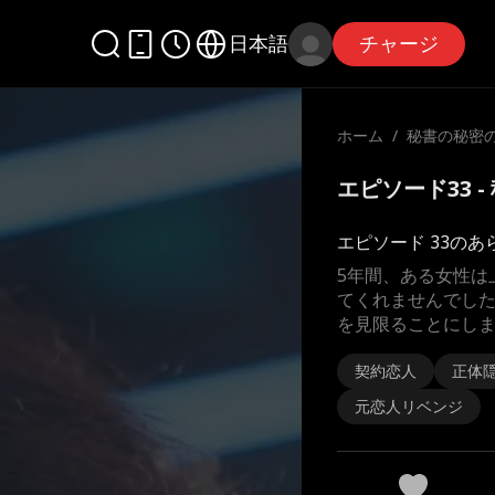
日本語
チャージ
ホーム
/
秘書の秘密
エピソード33 
エピソード 33のあ
5年間、ある女性は
てくれませんでし
を見限ることにしま
契約恋人
正体
元恋人リベンジ