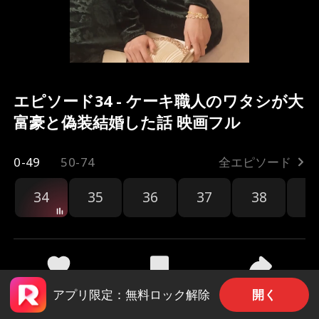
エピソード34 - ケーキ職人のワタシが大
富豪と偽装結婚した話 映画フル
0-49
50-74
全エピソード
34
35
36
37
38
3
共有
1k
65.7k
開く
アプリ限定：無料ロック解除