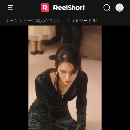
ホーム
/
ケーキ職人のワタシが
/
エピソード 34
大富豪と偽装結婚した
話