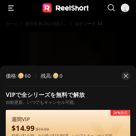
ホーム
/
億万長者CEOの隠され
/
エピソード 34
た欲望
価格
:
残高
:
60
0
VIPで全シリーズを無料で解放
こちらは有料のエピソードです。視
自動更新。いつでもキャンセル可能。
聴いただくには解放が必要です。
26%割引
週間VIP
$
14.99
$
19.99
60
今すぐ解放
初週は$14.99、その後は$19.99/週。いつでもキャンセル可能。