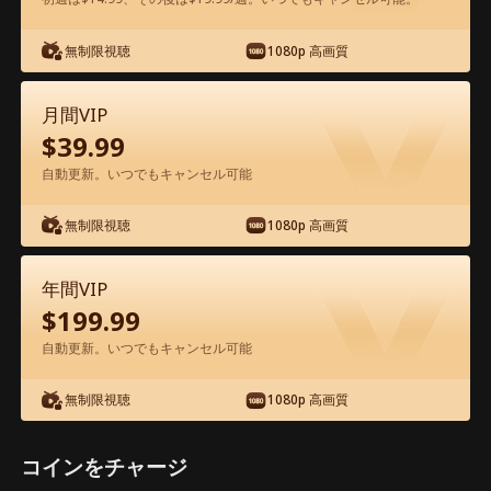
無制限視聴
1080p 高画質
アプリ内で無料視聴可能
月間VIP
$
39.99
自動更新。いつでもキャンセル可能
無制限視聴
1080p 高画質
エピソード34 - 億万長者CEOの隠された
年間VIP
欲望 映画フル
$
199.99
自動更新。いつでもキャンセル可能
0-49
50-68
全エピソード
無制限視聴
1080p 高画質
34
35
36
37
38
3
コインをチャージ