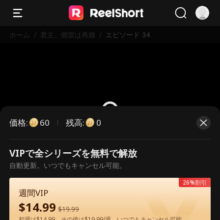
ホーム
/
君主、側室は再婚
/
エピソード 34
価格
:
残高
:
60
0
VIPで全シリーズを無料で解放
こちらは有料のエピソードです。視
自動更新。いつでもキャンセル可能。
聴いただくには解放が必要です。
26%割引
週間VIP
$
14.99
60
今すぐ解放
$
19.99
初週は$14.99、その後は$19.99/週。いつでもキャンセル可能。