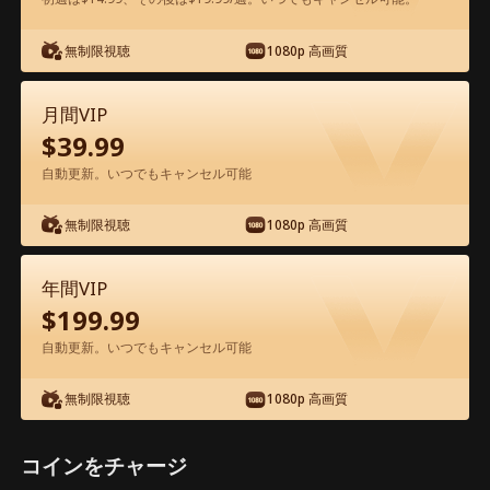
アプリ内で無料視聴可能
無制限視聴
1080p 高画質
月間VIP
$
39.99
自動更新。いつでもキャンセル可能
無制限視聴
1080p 高画質
エピソード34 - 君主、側室は再婚 映画フ
ル
年間VIP
$
199.99
0-49
50-99
100
全エピソード
自動更新。いつでもキャンセル可能
無制限視聴
1080p 高画質
34
35
36
37
38
3
コインをチャージ