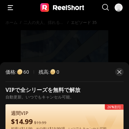
ホーム
/
二人の夫人、揺れる王
/
エピソード 35
座
価格
:
残高
:
60
0
VIPで全シリーズを無料で解放
こちらは有料のエピソードです。視
自動更新。いつでもキャンセル可能。
聴いただくには解放が必要です。
26%割引
週間VIP
$
14.99
$
19.99
60
今すぐ解放
初週は$14.99、その後は$19.99/週。いつでもキャンセル可能。