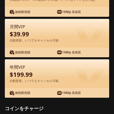
無制限視聴
1080p 高画質
アプリ内で無料視聴可能
月間VIP
$
39.99
自動更新。いつでもキャンセル可能
無制限視聴
1080p 高画質
エピソード35 - 二人の夫人、揺れる王座
年間VIP
映画フル
$
199.99
自動更新。いつでもキャンセル可能
0-49
50-71
全エピソード
無制限視聴
1080p 高画質
35
36
37
38
39
4
コインをチャージ