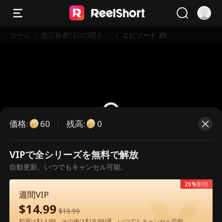
ホーム
/
億万長者CEOの隠され
/
エピソード 35
た欲望
価格
:
残高
:
60
0
VIPで全シリーズを無料で解放
こちらは有料のエピソードです。視
自動更新。いつでもキャンセル可能。
聴いただくには解放が必要です。
26%割引
週間VIP
$
14.99
60
今すぐ解放
$
19.99
初週は$14.99、その後は$19.99/週。いつでもキャンセル可能。