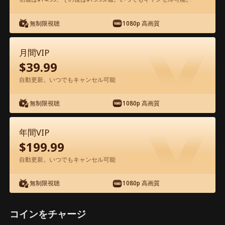
アプリ内で無料視聴可能
無制限視聴
1080p 高画質
月間VIP
$
39.99
自動更新。いつでもキャンセル可能
無制限視聴
1080p 高画質
エピソード35 - 億万長者CEOの隠された
欲望 映画フル
年間VIP
$
199.99
0-49
50-68
全エピソード
自動更新。いつでもキャンセル可能
無制限視聴
1080p 高画質
35
36
37
38
39
4
コインをチャージ