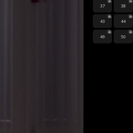
37
38
43
44
49
50