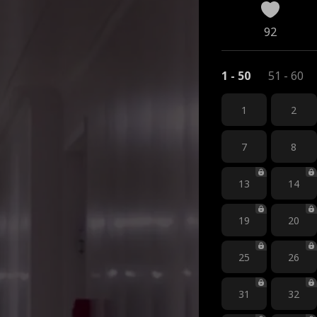
92
1 - 50
51 - 60
1
2
7
8
13
14
19
20
25
26
31
32