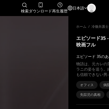
日本語
検索
ダウンロード
再生履歴
ホーム
/
冷徹弁護士
約
エピソード35
映画フル
エピソード 35の
物語は、元カレの
ラニの姿を追う。
も信頼できない男
オフィス
病
失踪児の真相