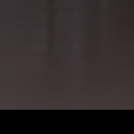
価格
:
残高
:
60
0