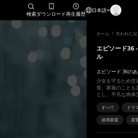
日本語
検索
ダウンロード
再生履歴
ホーム
/
失われた父
エピソード36 
ル
エピソード 36の
少女を守るため交
長。家族のことも
とし、平凡な肉体
すべて
ドラ
崩壊家庭
真