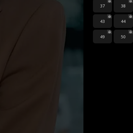
37
38
43
44
49
50