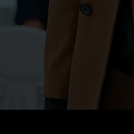
価格
:
残高
:
60
0