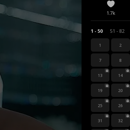
1.7k
1 - 50
51 - 82
1
2
7
8
13
14
19
20
25
26
31
32