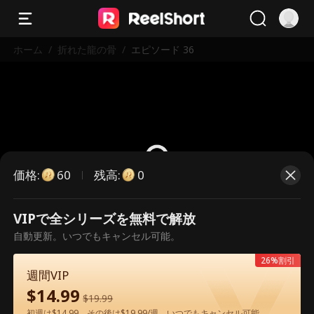
ホーム
/
折れた龍の骨
/
エピソード 36
価格
:
残高
:
60
0
VIPで全シリーズを無料で解放
こちらは有料のエピソードです。視
自動更新。いつでもキャンセル可能。
聴いただくには解放が必要です。
26%割引
週間VIP
$
14.99
60
今すぐ解放
$
19.99
初週は$14.99、その後は$19.99/週。いつでもキャンセル可能。