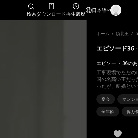
日本語
検索
ダウンロード
再生履歴
ホーム
/
鎮北王
/
エピソード36 
エピソード 36の
工事現場でただの
国の名高い王だっ
ったが、離婚とい
宴会
マンシ
全年齢
億万