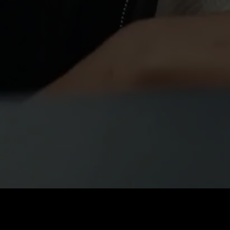
価格
:
残高
:
60
0