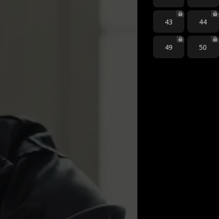
43
44
49
50