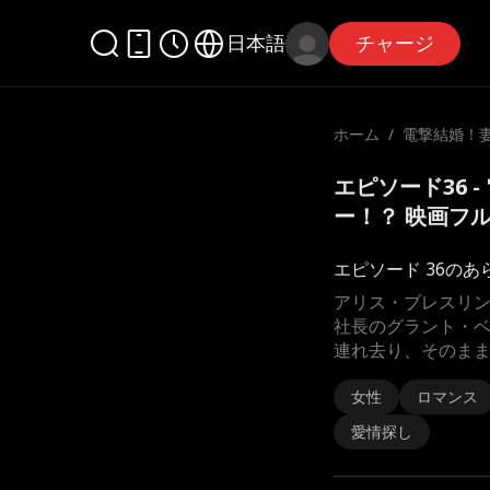
日本語
チャージ
ホーム
/
電撃結婚！
ー！？
エピソード36 
ー！？ 映画フ
エピソード 36のあ
アリス・ブレスリ
社長のグラント・
連れ去り、そのま
女性
ロマンス
愛情探し