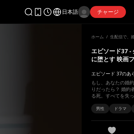
日本語
チャージ
ホーム
/
生配信で、
獄に堕とす
エピソード37 
に堕とす 映画
エピソード 37のあ
もし、あなたの婚
りだったら？ 婚約
る死。すべてを失
男性
ドラマ