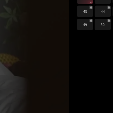
43
44
49
50