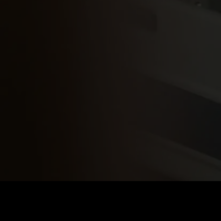
価格
:
残高
:
60
0