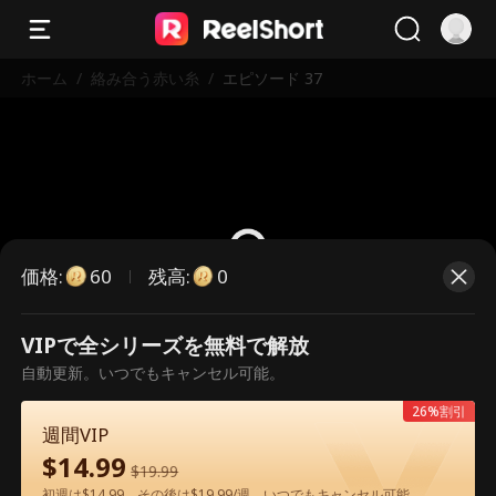
ホーム
/
絡み合う赤い糸
/
エピソード 37
価格
:
残高
:
60
0
VIPで全シリーズを無料で解放
こちらは有料のエピソードです。視
自動更新。いつでもキャンセル可能。
聴いただくには解放が必要です。
26%割引
週間VIP
$
14.99
60
今すぐ解放
$
19.99
初週は$14.99、その後は$19.99/週。いつでもキャンセル可能。