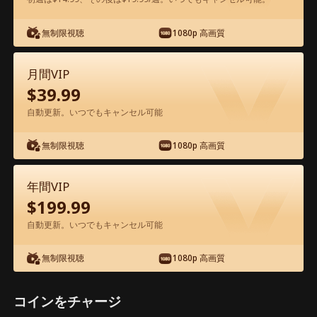
アプリ内で無料視聴可能
無制限視聴
1080p 高画質
月間VIP
$
39.99
自動更新。いつでもキャンセル可能
無制限視聴
1080p 高画質
エピソード37 - 絡み合う赤い糸 映画フ
ル
年間VIP
$
199.99
0-49
50-86
全エピソード
自動更新。いつでもキャンセル可能
無制限視聴
1080p 高画質
37
38
39
40
41
4
コインをチャージ