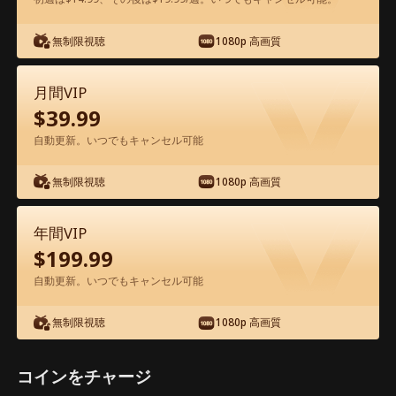
アプリ内で無料視聴可能
無制限視聴
1080p 高画質
月間VIP
$
39.99
自動更新。いつでもキャンセル可能
無制限視聴
1080p 高画質
エピソード38 - また愛し合える日が来る
映画フル
年間VIP
$
199.99
1-50
51-53
全エピソード
自動更新。いつでもキャンセル可能
無制限視聴
1080p 高画質
38
39
40
41
42
4
コインをチャージ