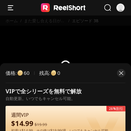
ホーム
/
また愛し合える日が来
/
エピソード 38
る
価格
:
残高
:
60
0
VIPで全シリーズを無料で解放
こちらは有料のエピソードです。視
自動更新。いつでもキャンセル可能。
聴いただくには解放が必要です。
26%割引
週間VIP
$
14.99
60
今すぐ解放
$
19.99
初週は$14.99、その後は$19.99/週。いつでもキャンセル可能。