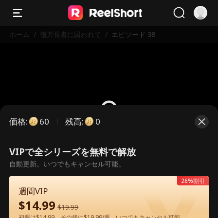
ホーム
/
億万長者に囚われて
/
エピソード 38
価格
:
残高
:
60
0
VIPで全シリーズを無料で解放
こちらは有料のエピソードです。視
自動更新。いつでもキャンセル可能。
聴いただくには解放が必要です。
26%割引
週間VIP
$
14.99
60
今すぐ解放
$
19.99
初週は$14.99、その後は$19.99/週。いつでもキャンセル可能。