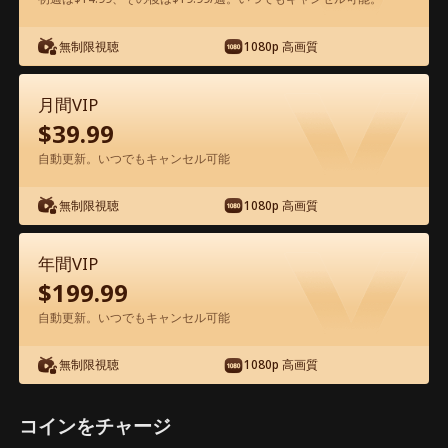
アプリ内で無料視聴可能
無制限視聴
1080p 高画質
月間VIP
$
39.99
自動更新。いつでもキャンセル可能
無制限視聴
1080p 高画質
エピソード38 - 億万長者に囚われて 映
画フル
年間VIP
$
199.99
1-50
51-54
全エピソード
自動更新。いつでもキャンセル可能
無制限視聴
1080p 高画質
38
39
40
41
42
4
コインをチャージ