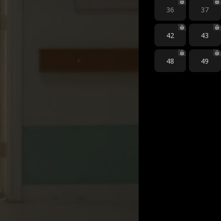
36
37
42
43
48
49