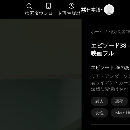
日本語
検索
ダウンロード
再生履歴
ホーム
/
億万長者C
望
エピソード38 
映画フル
エピソード 38の
リア・アンダーソ
者ライアン・カー
熱烈な愛情はやが
殺人
悪夢
女性
Marc H