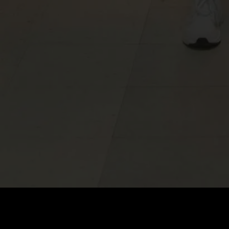
価格
:
残高
:
60
0