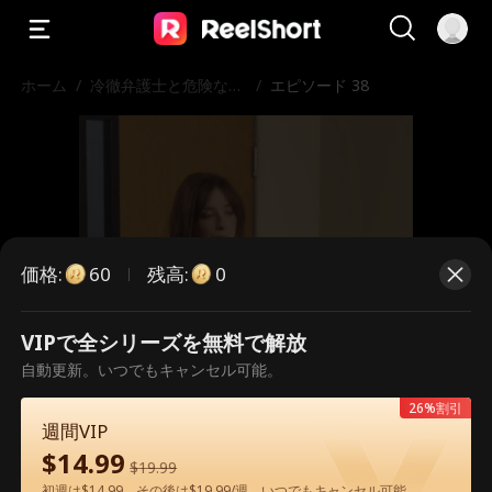
ホーム
/
冷徹弁護士と危険な愛
/
エピソード 38
の契約
価格
:
残高
:
60
0
VIPで全シリーズを無料で解放
こちらは有料のエピソードです。視
自動更新。いつでもキャンセル可能。
聴いただくには解放が必要です。
26%割引
週間VIP
$
14.99
$
19.99
60
今すぐ解放
初週は$14.99、その後は$19.99/週。いつでもキャンセル可能。