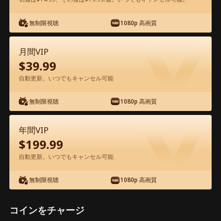
無制限視聴
1080p 高画質
アプリ内で無料視聴可能
月間VIP
$
39.99
自動更新。いつでもキャンセル可能
無制限視聴
1080p 高画質
エピソード38 - 冷徹弁護士と危険な愛の
年間VIP
契約 映画フル
$
199.99
自動更新。いつでもキャンセル可能
1-50
51-60
全エピソード
無制限視聴
1080p 高画質
38
39
40
41
42
4
コインをチャージ