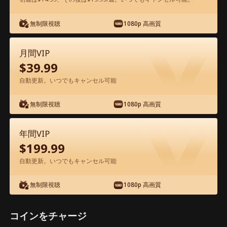
アプリ内で無料視聴可能
無制限視聴
1080p 高画質
月間VIP
$
39.99
自動更新。いつでもキャンセル可能
無制限視聴
1080p 高画質
エピソード38 - 屋台の親父は、建設王だ
った 映画フル
年間VIP
$
199.99
ドラマ別名： 
俺の父は業界の一番大物だった
自動更新。いつでもキャンセル可能
1-50
51-58
全エピソード
無制限視聴
1080p 高画質
38
39
40
41
42
4
コインをチャージ