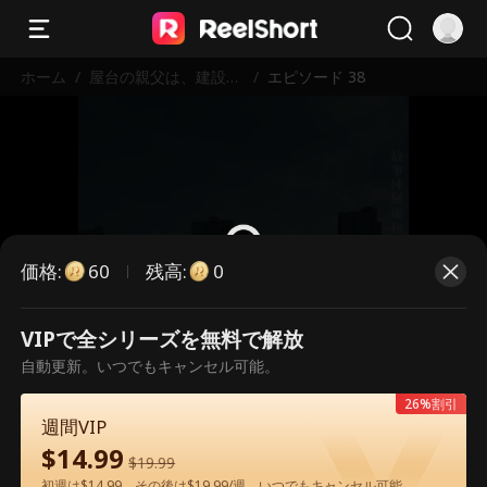
ホーム
/
屋台の親父は、建設王
/
エピソード 38
だった
価格
:
残高
:
60
0
VIPで全シリーズを無料で解放
こちらは有料のエピソードです。視
自動更新。いつでもキャンセル可能。
聴いただくには解放が必要です。
26%割引
週間VIP
$
14.99
60
今すぐ解放
$
19.99
初週は$14.99、その後は$19.99/週。いつでもキャンセル可能。