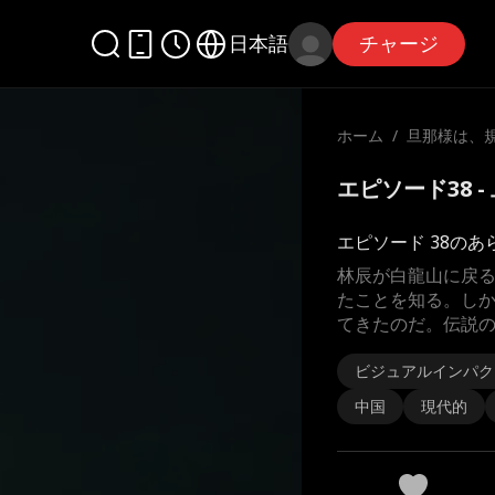
日本語
チャージ
ホーム
/
旦那様は、
エピソード38 
エピソード 38のあ
林辰が白龍山に戻
たことを知る。し
てきたのだ。伝説
ビジュアルインパク
中国
現代的