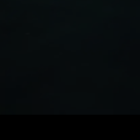
価格
:
残高
:
60
0