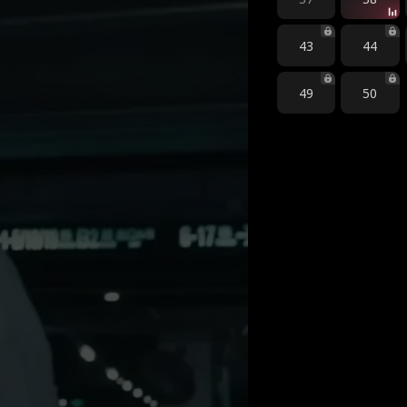
43
44
49
50