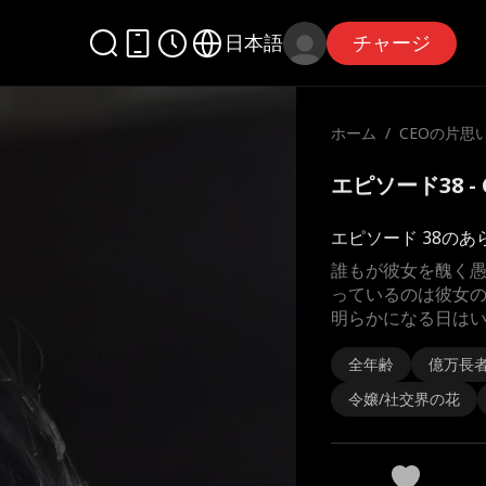
日本語
チャージ
ホーム
/
CEOの片思
エピソード38 -
エピソード 38のあ
誰もが彼女を醜く
っているのは彼女
明らかになる日はい
全年齢
億万長
令嬢/社交界の花