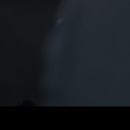
価格
:
残高
:
60
0