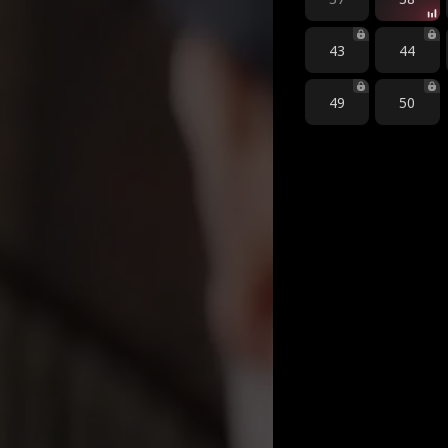
43
44
49
50