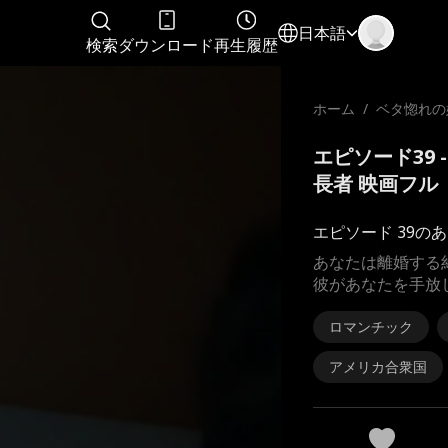
日本語
検索
ダウンロード
再生履歴
ホーム
/
ベタ惚れの
万長者
エピソード39
長者 映画フル
エピソード 39の
あなたは離婚する
彼があなたを手放
ロマンチック
アメリカ合衆国