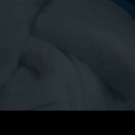
価格
:
残高
:
60
0