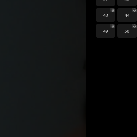
43
44
49
50