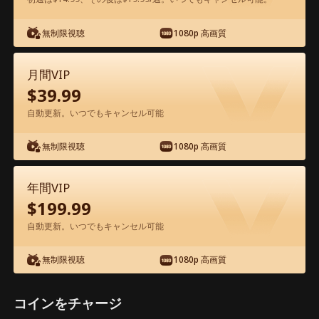
無制限視聴
1080p 高画質
アプリ内で無料視聴可能
月間VIP
$
39.99
自動更新。いつでもキャンセル可能
無制限視聴
1080p 高画質
エピソード39 - 生配信で、婚約者一家を
年間VIP
地獄に堕とす 映画フル
$
199.99
自動更新。いつでもキャンセル可能
1-50
51-55
全エピソード
無制限視聴
1080p 高画質
39
40
41
42
43
4
コインをチャージ