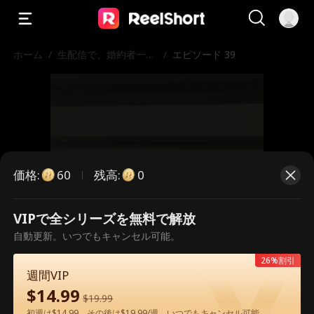
ホーム
/
生配信で、婚約者一家
/
エピソード 39
を地獄に堕とす
価格
:
残高
:
60
0
VIPで全シリーズを無料で解放
こちらは有料のエピソードです。視
自動更新。いつでもキャンセル可能。
聴いただくには解放が必要です。
26%割引
週間VIP
$
14.99
$
19.99
60
今すぐ解放
初週は$14.99、その後は$19.99/週。いつでもキャンセル可能。