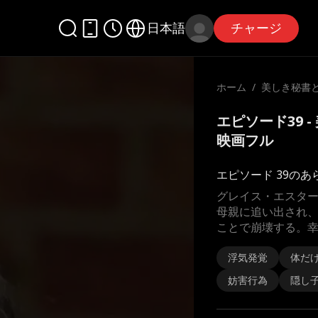
日本語
チャージ
ホーム
/
美しき秘書
密
エピソード39 
映画フル
エピソード 39のあ
グレイス・エスタ
母親に追い出され
ことで崩壊する。
浮気発覚
体だ
妨害行為
隠し