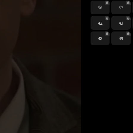
36
37
42
43
48
49