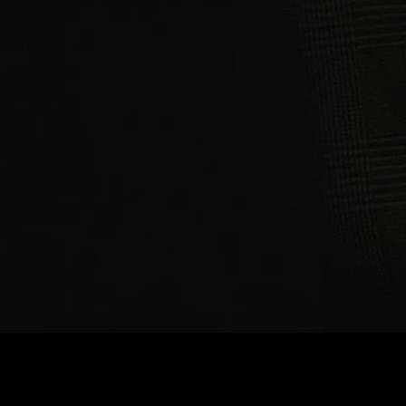
価格
:
残高
:
60
0