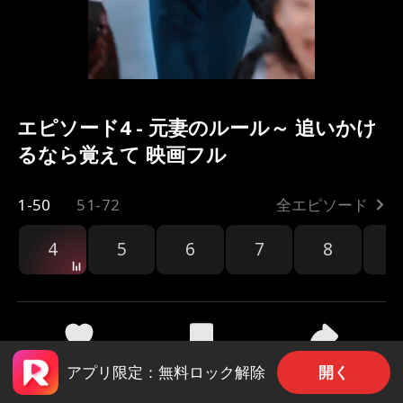
エピソード4 - 元妻のルール～ 追いかけ
るなら覚えて 映画フル
1-50
51-72
全エピソード
4
5
6
7
8
9
共有
162
2.1k
開く
アプリ限定：無料ロック解除