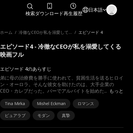
日本語
検索
ダウンロード
再生履歴
ホーム
/
冷徹なCEOが私を溺愛して
/
エピソード 4
くる
エピソード4 - 冷徹なCEOが私を溺愛してくる
映画フル
エピソード 4のあらすじ
弟に母の治療費を勝手に使われて、貧困生活を送るヒロイ
ン・オーロラ。そんな彼女を助けたのは、大手企業の
CEO・カレブだった。バーでアルバイトを始めた
...
もっと
Tina Mirka
Mishel Eckman
ロマンス
ピュアラブ
モダン
真摯