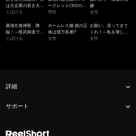
は大企業の若き大社
ークレットCEOの華
嫁
長でした
とぼける
麗なる学園無双
男性
女性
トレンド
トレンド
トレンド
最強乞食神医、降
ホームレス婚 彼の正
お願い、戻ってきて
臨！～医武両道で圣
体は億万長者!?
くれ！～私を壊した
女を救う逆転無双～
とぼける
女性
兄たちの狂気的な後
女性
悔～
詳細
サポート