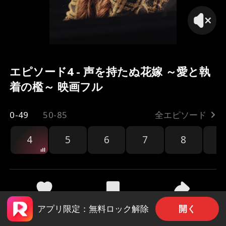
エピソード4 - 声を持たぬ花嫁 ～愛と執
着の檻～ 映画フル
0-49
50-85
全エピソード
4
5
6
7
8
9
共有
721
1.3k
開く
アプリ限定：無料ロック解除