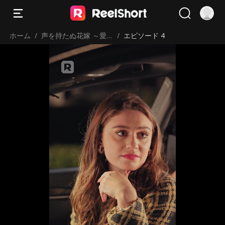
ホーム
/
声を持たぬ花嫁 ～愛
/
エピソード 4
と執着の檻～