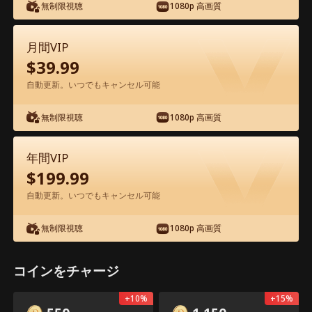
アプリ内で無料視聴可能
無制限視聴
1080p 高画質
月間VIP
$
39.99
自動更新。いつでもキャンセル可能
エピソード4 - 昏睡の夫と妻、 500万ド
無制限視聴
1080p 高画質
ルの約束と命を賭けた愛 映画フル
年間VIP
1-50
51-55
全エピソード
$
199.99
自動更新。いつでもキャンセル可能
4
5
6
7
8
9
無制限視聴
1080p 高画質
コインをチャージ
開く
アプリ限定：無料ロック解除
共有
2.6k
902
+
10
%
+
15
%