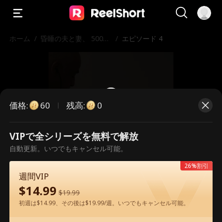
ホーム
/
昏睡の夫と妻、 500万
/
エピソード 4
ドルの約束と命を賭け
た愛
価格
:
残高
:
60
0
VIPで全シリーズを無料で解放
こちらは有料のエピソードです。視
自動更新。いつでもキャンセル可能。
聴いただくには解放が必要です。
26%割引
週間VIP
$
14.99
$
19.99
60
今すぐ解放
初週は$14.99、その後は$19.99/週。いつでもキャンセル可能。