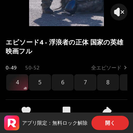
エピソード4 - 浮浪者の正体 国家の英雄
映画フル
0-49
50-52
全エピソード
4
5
6
7
8
9
共有
78
1.6k
開く
アプリ限定：無料ロック解除