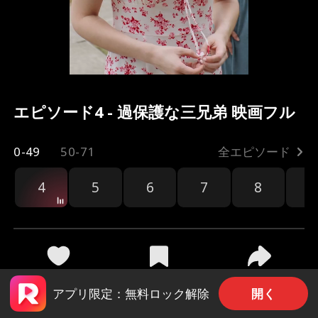
エピソード4 - 過保護な三兄弟 映画フル
0-49
50-71
全エピソード
4
5
6
7
8
9
共有
3.4k
59.1k
開く
アプリ限定：無料ロック解除