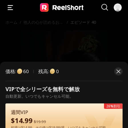
ホーム
/
他人の心が読めるお姫
/
エピソード 40
様
価格
:
残高
:
60
0
VIPで全シリーズを無料で解放
こちらは有料のエピソードです。視
自動更新。いつでもキャンセル可能。
聴いただくには解放が必要です。
26%割引
週間VIP
$
14.99
$
19.99
60
今すぐ解放
初週は$14.99、その後は$19.99/週。いつでもキャンセル可能。