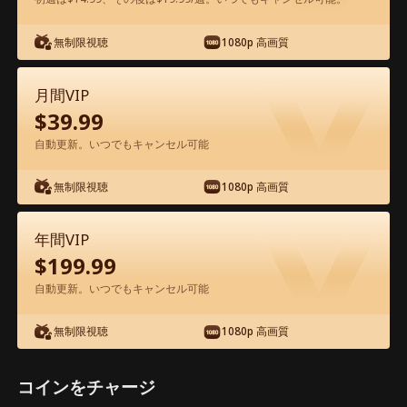
無制限視聴
1080p 高画質
アプリ内で無料視聴可能
月間VIP
$
39.99
自動更新。いつでもキャンセル可能
無制限視聴
1080p 高画質
エピソード40 - 他人の心が読めるお姫様
年間VIP
映画フル
$
199.99
自動更新。いつでもキャンセル可能
1-50
51-61
全エピソード
無制限視聴
1080p 高画質
40
41
42
43
44
4
コインをチャージ