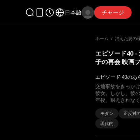
日本語
チャージ
ホーム
/
消えた妻の秘
つ子の再会
エピソード40 
子の再会 映画
エピソード 40のあ
交通事故をきっか
彼女。しかし、彼
年後、耐えきれな
モダン
正反対
現代的