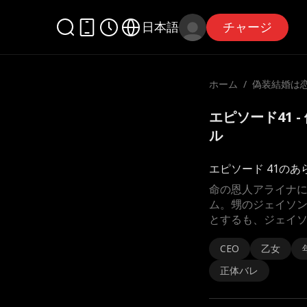
日本語
チャージ
ホーム
/
偽装結婚は
エピソード41 
ル
エピソード 41のあ
命の恩人アライナ
ム。甥のジェイソ
とするも、ジェイ
CEO
乙女
正体バレ