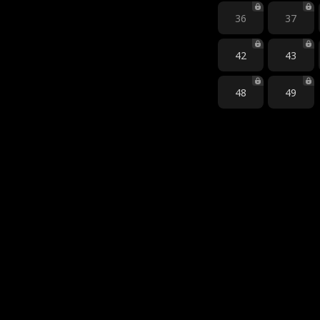
36
37
42
43
48
49