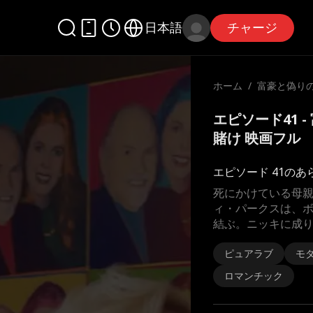
日本語
チャージ
ホーム
/
富豪と偽り
の賭け
エピソード41 
賭け 映画フル
エピソード 41のあ
死にかけている母
ィ・パークスは、
結ぶ。ニッキに成
ピュアラブ
モ
ロマンチック