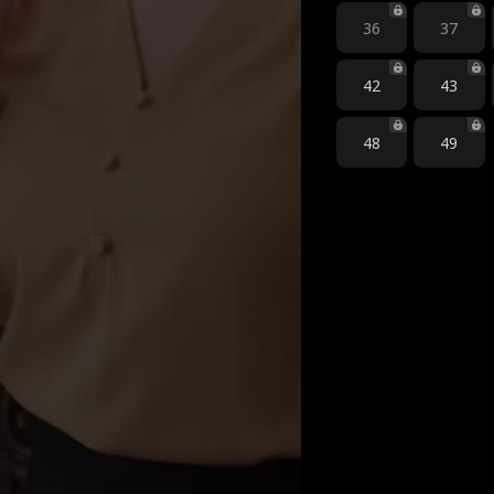
36
37
42
43
48
49