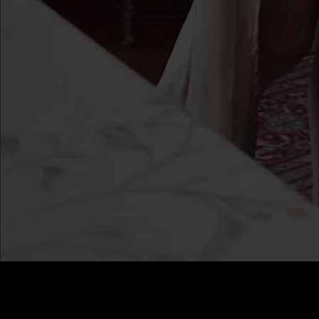
価格
:
残高
:
60
0