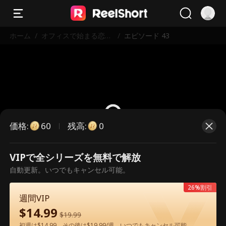
ホーム
/
オフィスで始まる恋の
/
エピソード 43
駆け引き
価格
:
残高
:
60
0
VIPで全シリーズを無料で解放
こちらは有料のエピソードです。視
自動更新。いつでもキャンセル可能。
聴いただくには解放が必要です。
26%割引
週間VIP
$
14.99
60
今すぐ解放
$
19.99
初週は$14.99、その後は$19.99/週。いつでもキャンセル可能。