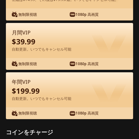
アプリ内で無料視聴可能
無制限視聴
1080p 高画質
月間VIP
$
39.99
自動更新。いつでもキャンセル可能
無制限視聴
1080p 高画質
エピソード43 - オフィスで始まる恋の駆
け引き 映画フル
年間VIP
$
199.99
0-49
50-56
全エピソード
自動更新。いつでもキャンセル可能
無制限視聴
1080p 高画質
43
44
45
46
47
4
コインをチャージ