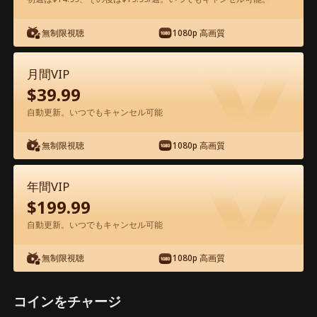
アプリ内で無料視聴可能
無制限視聴
1080p 高画質
月間VIP
$
39.99
自動更新。いつでもキャンセル可能
無制限視聴
1080p 高画質
エピソード44 - 元旦那の逆襲 映画フル
年間VIP
$
199.99
1-50
51-97
全エピソード
自動更新。いつでもキャンセル可能
44
45
46
47
48
4
無制限視聴
1080p 高画質
コインをチャージ