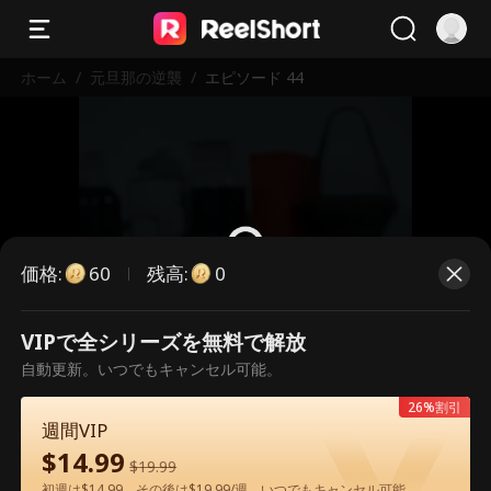
ホーム
/
元旦那の逆襲
/
エピソード 44
価格
:
残高
:
60
0
VIPで全シリーズを無料で解放
こちらは有料のエピソードです。視
自動更新。いつでもキャンセル可能。
聴いただくには解放が必要です。
26%割引
週間VIP
$
14.99
60
今すぐ解放
$
19.99
初週は$14.99、その後は$19.99/週。いつでもキャンセル可能。