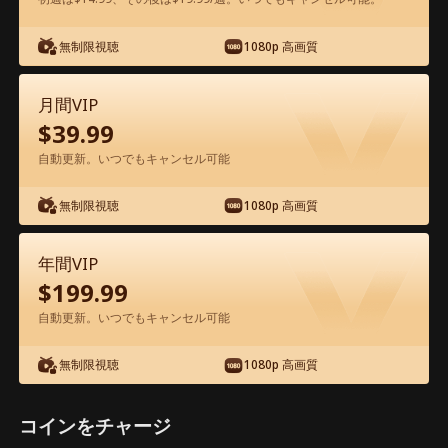
アプリ内で無料視聴可能
無制限視聴
1080p 高画質
月間VIP
$
39.99
自動更新。いつでもキャンセル可能
無制限視聴
1080p 高画質
エピソード44 - 冷徹弁護士と危険な愛の
契約 映画フル
年間VIP
$
199.99
1-50
51-60
全エピソード
自動更新。いつでもキャンセル可能
無制限視聴
1080p 高画質
44
45
46
47
48
4
コインをチャージ