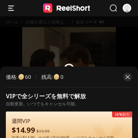
ホーム
/
冷徹弁護士と危険な愛
/
エピソード 44
の契約
価格
:
残高
:
60
0
VIPで全シリーズを無料で解放
こちらは有料のエピソードです。視
自動更新。いつでもキャンセル可能。
聴いただくには解放が必要です。
26%割引
週間VIP
$
14.99
60
今すぐ解放
$
19.99
初週は$14.99、その後は$19.99/週。いつでもキャンセル可能。