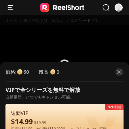
ホーム
/
屋台の親父は、建設王
/
エピソード 44
だった
価格
:
残高
:
60
0
VIPで全シリーズを無料で解放
こちらは有料のエピソードです。視
自動更新。いつでもキャンセル可能。
聴いただくには解放が必要です。
26%割引
週間VIP
$
14.99
60
今すぐ解放
$
19.99
初週は$14.99、その後は$19.99/週。いつでもキャンセル可能。