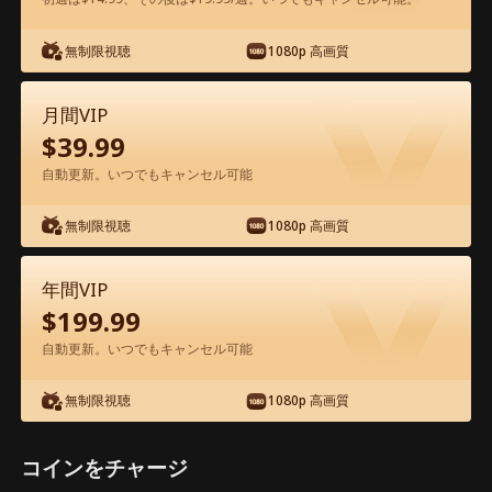
アプリ内で無料視聴可能
無制限視聴
1080p 高画質
月間VIP
$
39.99
自動更新。いつでもキャンセル可能
無制限視聴
1080p 高画質
エピソード44 - 屋台の親父は、建設王だ
った 映画フル
年間VIP
$
199.99
ドラマ別名： 
俺の父は業界の一番大物だった
自動更新。いつでもキャンセル可能
1-50
51-58
全エピソード
無制限視聴
1080p 高画質
44
45
46
47
48
4
コインをチャージ