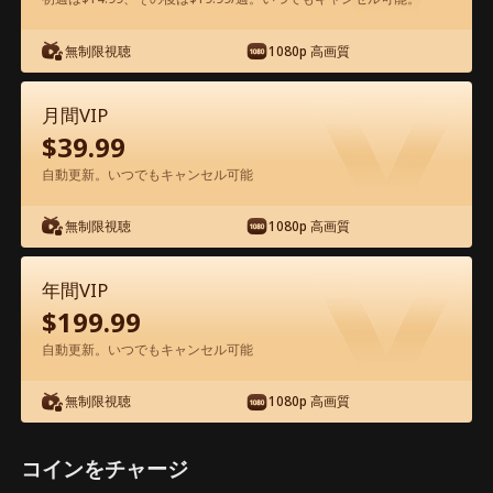
アプリ内で無料視聴可能
無制限視聴
1080p 高画質
月間VIP
$
39.99
自動更新。いつでもキャンセル可能
無制限視聴
1080p 高画質
エピソード44 - 生配信で、婚約者一家を
地獄に堕とす 映画フル
年間VIP
$
199.99
1-50
51-55
全エピソード
自動更新。いつでもキャンセル可能
無制限視聴
1080p 高画質
44
45
46
47
48
4
コインをチャージ