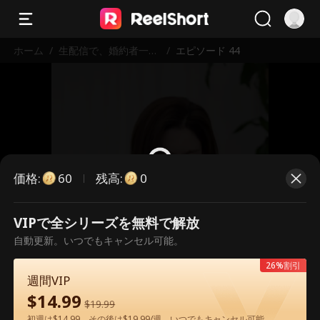
ホーム
/
生配信で、婚約者一家
/
エピソード 44
を地獄に堕とす
価格
:
残高
:
60
0
VIPで全シリーズを無料で解放
こちらは有料のエピソードです。視
自動更新。いつでもキャンセル可能。
聴いただくには解放が必要です。
26%割引
週間VIP
$
14.99
60
今すぐ解放
$
19.99
初週は$14.99、その後は$19.99/週。いつでもキャンセル可能。