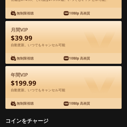
アプリ内で無料視聴可能
無制限視聴
1080p 高画質
月間VIP
$
39.99
自動更新。いつでもキャンセル可能
無制限視聴
1080p 高画質
エピソード44 - CEOパパは、別人だっ
た！？ 映画フル
年間VIP
$
199.99
1-50
51-82
全エピソード
自動更新。いつでもキャンセル可能
無制限視聴
1080p 高画質
44
45
46
47
48
4
コインをチャージ