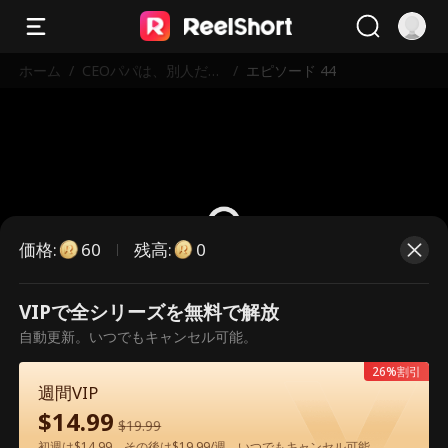
ホーム
/
CEOパパは、別人だっ
/
エピソード 44
た！？
価格
:
残高
:
60
0
VIPで全シリーズを無料で解放
こちらは有料のエピソードです。視
自動更新。いつでもキャンセル可能。
聴いただくには解放が必要です。
26%割引
週間VIP
$
14.99
60
今すぐ解放
$
19.99
初週は$14.99、その後は$19.99/週。いつでもキャンセル可能。