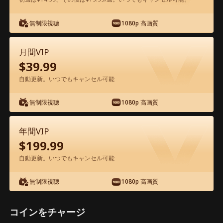
無制限視聴
1080p 高画質
アプリ内で無料視聴可能
月間VIP
$
39.99
自動更新。いつでもキャンセル可能
無制限視聴
1080p 高画質
エピソード45 - やり過ぎ！名門御曹司を
年間VIP
ヒモに？！ 映画フル
$
199.99
自動更新。いつでもキャンセル可能
1-50
51-97
全エピソード
無制限視聴
1080p 高画質
45
46
47
48
49
5
コインをチャージ