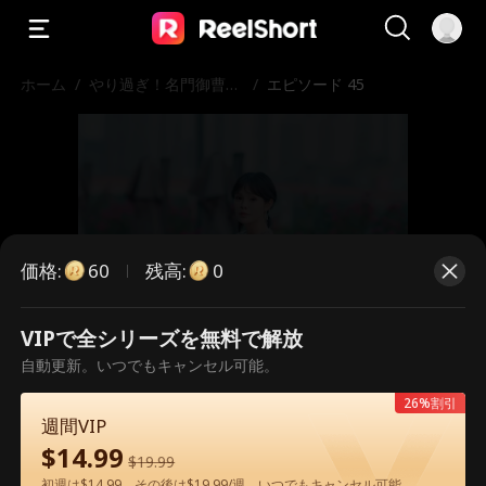
ホーム
/
やり過ぎ！名門御曹司
/
エピソード 45
をヒモに？！
価格
:
残高
:
60
0
VIPで全シリーズを無料で解放
こちらは有料のエピソードです。視
自動更新。いつでもキャンセル可能。
聴いただくには解放が必要です。
26%割引
週間VIP
$
14.99
$
19.99
60
今すぐ解放
初週は$14.99、その後は$19.99/週。いつでもキャンセル可能。