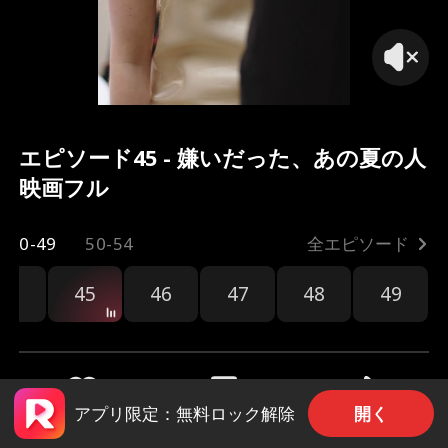
エピソード45 - 嫌いだった、あの夏の人
映画フル
0-49
50-54
全エピソード
44
45
46
47
48
49
開く
アプリ限定：無料ロック解除
共有
3.1k
81.9k