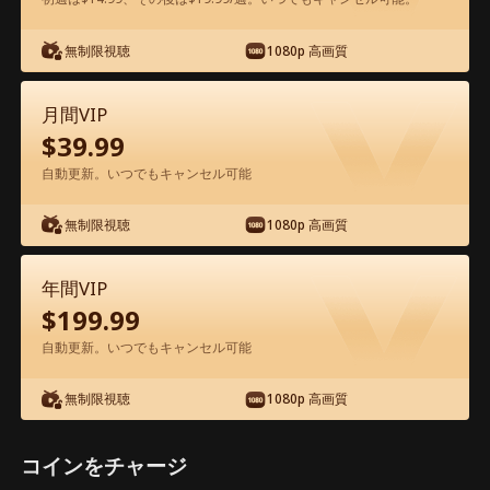
無制限視聴
1080p 高画質
アプリ内で無料視聴可能
月間VIP
$
39.99
自動更新。いつでもキャンセル可能
無制限視聴
1080p 高画質
エピソード46 - アルファとの禁断の絆
年間VIP
映画フル
$
199.99
自動更新。いつでもキャンセル可能
0-49
50-73
全エピソード
無制限視聴
1080p 高画質
44
45
46
47
48
49
コインをチャージ