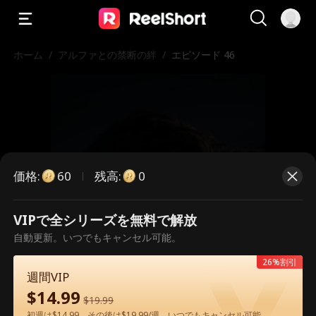
ホーム
/
アルファとの禁断の絆
/
エピソード 46
価格
:
残高
:
60
0
VIPで全シリーズを無料で解放
こちらは有料のエピソードです。視
自動更新。いつでもキャンセル可能。
聴いただくには解放が必要です。
26%割引
週間VIP
$
14.99
$
19.99
60
今すぐ解放
初週は$14.99、その後は$19.99/週。いつでもキャンセル可能。