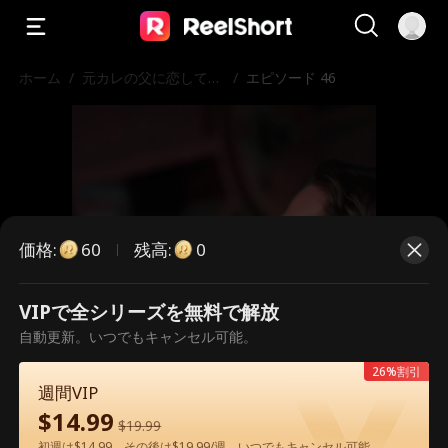
ホーム
/
元カレの父に恋してし
/
エピソード 46
まった
価格
:
残高
:
60
0
VIPで全シリーズを無料で解放
こちらは有料のエピソードです。視
自動更新。いつでもキャンセル可能。
聴いただくには解放が必要です。
26%割引
週間VIP
$
14.99
$
19.99
60
今すぐ解放
初週は$14.99、その後は$19.99/週。いつでもキャンセル可能。