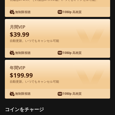
無制限視聴
1080p 高画質
アプリ内で無料視聴可能
月間VIP
$
39.99
自動更新。いつでもキャンセル可能
無制限視聴
1080p 高画質
エピソード46 - 元カレの父に恋してしま
年間VIP
った 映画フル
$
199.99
自動更新。いつでもキャンセル可能
0-49
50-56
全エピソード
無制限視聴
1080p 高画質
44
45
46
47
48
49
コインをチャージ